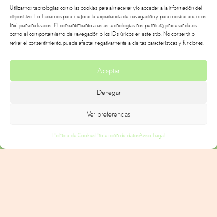
Utilizamos tecnologías como las cookies para almacenar y/o acceder a la información del
dispositivo. Lo hacemos para mejorar la experiencia de navegación y para mostrar anuncios
(no) personalizados. El consentimiento a estas tecnologías nos permitirá procesar datos
como el comportamiento de navegación o los ID's únicos en este sitio. No consentir o
retirar el consentimiento, puede afectar negativamente a ciertas características y funciones.
Aceptar
Denegar
Ver preferencias
Política de Cookies
Protección de datos
Aviso Legal
es el Programa de Caixa
“Porque Soy Empresa”
Benicarló diseñado para que sus clientes puedan
obtener mensualmente la bonificación de algunas
de las comisiones o gastos más habituales de sus
cuentas y tarjetas de débito y/o crédito