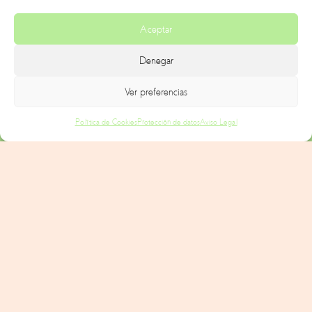
Aceptar
Denegar
Ver preferencias
Política de Cookies
Protección de datos
Aviso Legal
Accede a tu
cuenta
cómodamente
Caixa Benicarló pone a disposición de los jóvenes