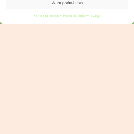
Veure preferències
Política de cookies
Protecció de dades
Avís Legal
PARTICULARS