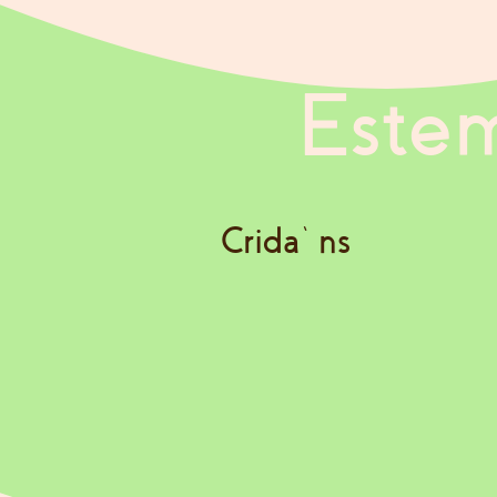
Estem
Crida’ns