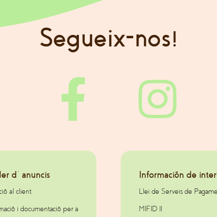
Segueix-nos!
ler d’anuncis
Información de inter
ió al client
Llei de Serveis de Pagam
rmació i documentació per a
MIFID II