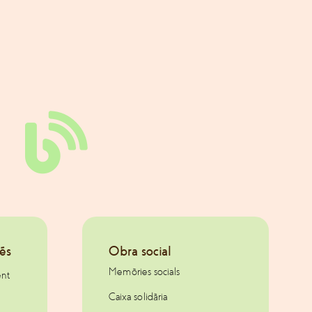
és
Obra social
Memòries socials
ent
Caixa solidària