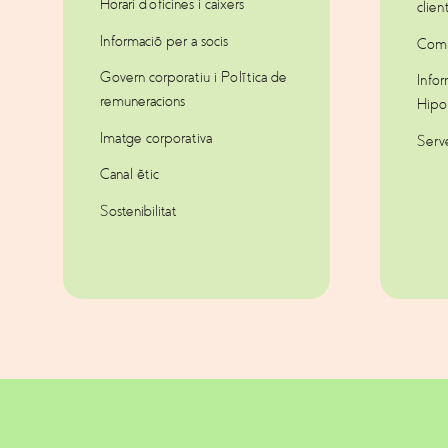
Horari d’oficines i caixers
clien
Informació per a socis
Comp
Govern corporatiu i Política de
Infor
remuneracions
Hipot
Imatge corporativa
Serv
Canal ètic
Sostenibilitat