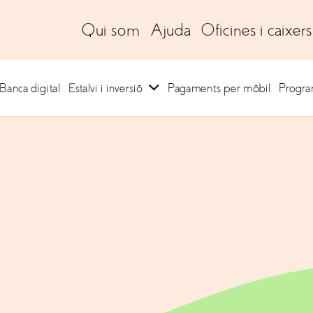
Qui som
Ajuda
Oficines i caixers
Banca digital
Estalvi i inversió
Pagaments per mòbil
Progr