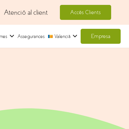
Atenció al client
Accés Clients
Empresa
ames
Assegurances
Valencià