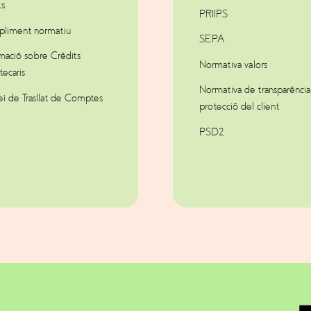
ts
PRIIPS
liment normatiu
SEPA
mació sobre Crèdits
Normativa valors
ecaris
Normativa de transparència 
ei de Trasllat de Comptes
protecció del client
PSD2